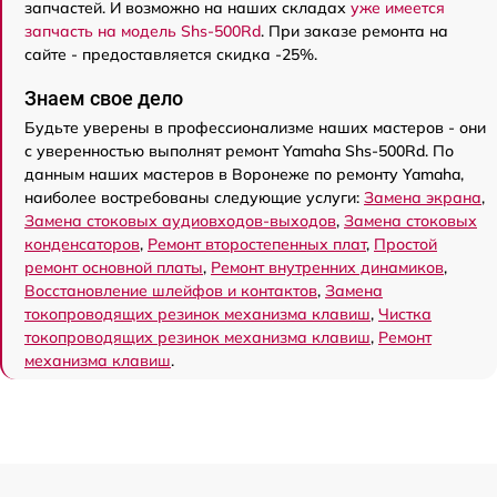
запчастей. И возможно на наших складах
уже имеется
запчасть на модель Shs-500Rd
. При заказе ремонта на
сайте - предоставляется скидка -25%.
Знаем свое дело
Будьте уверены в профессионализме наших мастеров - они
с уверенностью выполнят ремонт Yamaha Shs-500Rd. По
данным наших мастеров в Воронеже по ремонту Yamaha,
наиболее востребованы следующие услуги:
Замена экрана
,
Замена стоковых аудиовходов-выходов
,
Замена стоковых
конденсаторов
,
Ремонт второстепенных плат
,
Простой
ремонт основной платы
,
Ремонт внутренних динамиков
,
Восстановление шлейфов и контактов
,
Замена
токопроводящих резинок механизма клавиш
,
Чистка
токопроводящих резинок механизма клавиш
,
Ремонт
механизма клавиш
.